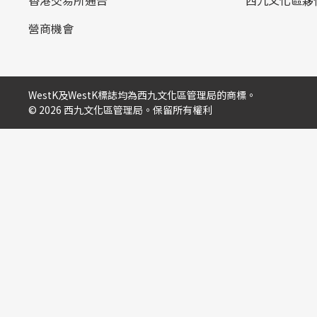
香港交易所通告
西九文化區夥
營商機會
WestK及WestK標誌均為西九文化區管理局的商標。
© 2026 西九文化區管理局。保留所有權利